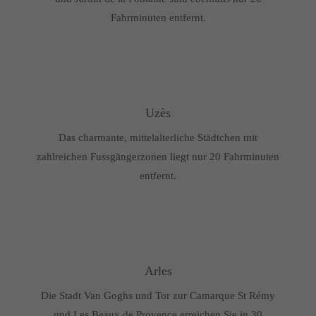
Fahrminuten entfernt.
Uzès
Das charmante, mittelalterliche Städtchen mit
zahlreichen Fussgängerzonen liegt nur 20 Fahrminuten
entfernt.
Arles
Die Stadt Van Goghs und Tor zur Camarque St Rémy
und Les Beaux de Provence erreichen Sie in 30